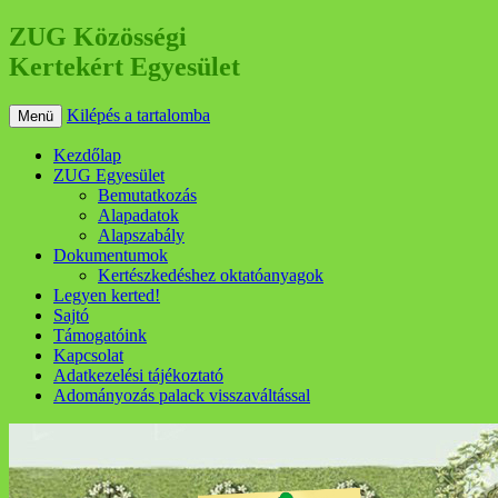
ZUG Közösségi
Kertekért Egyesület
Kilépés a tartalomba
Menü
Kezdőlap
ZUG Egyesület
Bemutatkozás
Alapadatok
Alapszabály
Dokumentumok
Kertészkedéshez oktatóanyagok
Legyen kerted!
Sajtó
Támogatóink
Kapcsolat
Adatkezelési tájékoztató
Adományozás palack visszaváltással