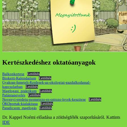
Kertészkedéshez oktatóanyagok
Balkonkertesz
Letöltés
Biokerti-Kalendarium
Letöltés
Gyakran-Ismetelt-Kerdesek-az-okologiai-gazdalkodassal-
kapcsolatban
Letöltés
Magfogasi_praktikum
Letöltés
Palántanevelés
Letöltés
Novenyi-eredetu-permetezo-es-ontozo-levek-keszitese
Letöltés
ÖKOportak-kialakitasa
Letöltés
Paradicsom_magfogás
Letöltés
Dr. Kappel Noémi előadása a zöldségfélék szaporításáról. Kattints
IDE