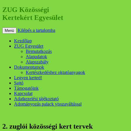
ZUG Közösségi
Kertekért Egyesület
Kilépés a tartalomba
Menü
Kezdőlap
ZUG Egyesület
Bemutatkozás
Alapadatok
Alapszabály
Dokumentumok
Kertészkedéshez oktatóanyagok
Legyen kerted!
Sajtó
Támogatóink
Kapcsolat
Adatkezelési tájékoztató
Adományozás palack visszaváltással
2. zuglói közösségi kert tervek