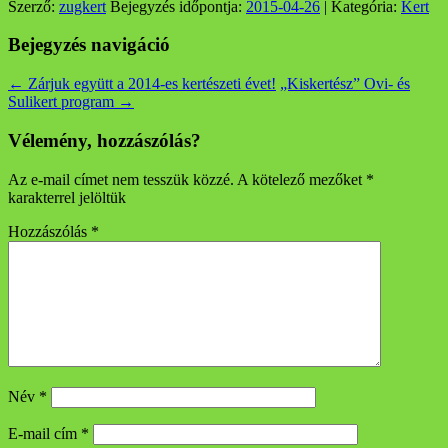
Szerző:
zugkert
Bejegyzés időpontja:
2015-04-26
| Kategória:
Kert
Bejegyzés navigáció
←
Zárjuk együtt a 2014-es kertészeti évet!
„Kiskertész” Ovi- és
Sulikert program
→
Vélemény, hozzászólás?
Az e-mail címet nem tesszük közzé.
A kötelező mezőket
*
karakterrel jelöltük
Hozzászólás
*
Név
*
E-mail cím
*