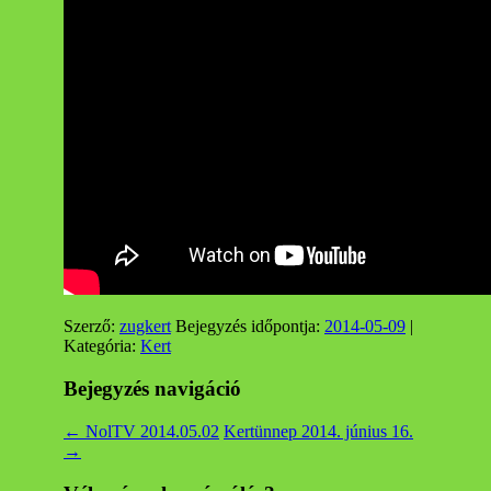
Szerző:
zugkert
Bejegyzés időpontja:
2014-05-09
|
Kategória:
Kert
Bejegyzés navigáció
←
NolTV 2014.05.02
Kertünnep 2014. június 16.
→