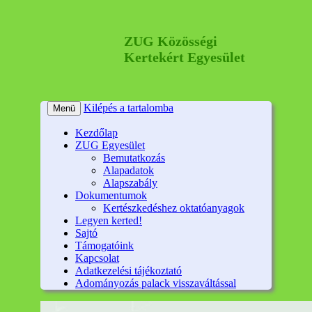
ZUG Közösségi
Kertekért Egyesület
Kilépés a tartalomba
Menü
Kezdőlap
ZUG Egyesület
Bemutatkozás
Alapadatok
Alapszabály
Dokumentumok
Kertészkedéshez oktatóanyagok
Legyen kerted!
Sajtó
Támogatóink
Kapcsolat
Adatkezelési tájékoztató
Adományozás palack visszaváltással