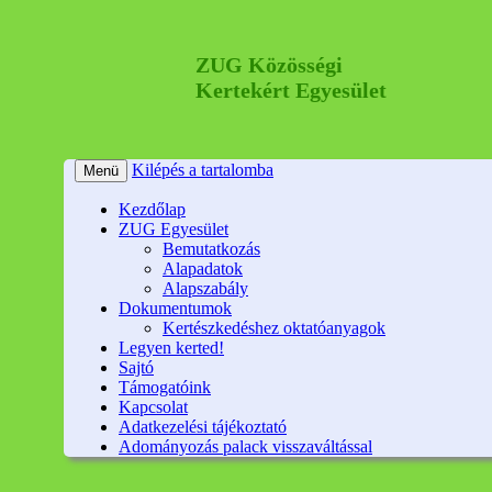
ZUG Közösségi
Kertekért Egyesület
Kilépés a tartalomba
Menü
Kezdőlap
ZUG Egyesület
Bemutatkozás
Alapadatok
Alapszabály
Dokumentumok
Kertészkedéshez oktatóanyagok
Legyen kerted!
Sajtó
Támogatóink
Kapcsolat
Adatkezelési tájékoztató
Adományozás palack visszaváltással