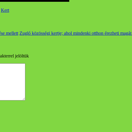
:
Kert
se mellett
Zugló közösségi kertje; ahol mindenki otthon érezheti magá
akterrel jelöltük